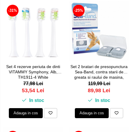
-31%
-25%
Set 4 rezerve periuta de dinti
Set 2 bratari de presopunctura
VITAMMY Symphony, Alb,
Sea-Band, contra starii de
TH1911-4 White
greata si raului de masina,
pentru adulti, Gri
77,98 Lei
119,99 Lei
53,54 Lei
89,98 Lei
In stoc
In stoc
Adauga in cos
Adauga in cos