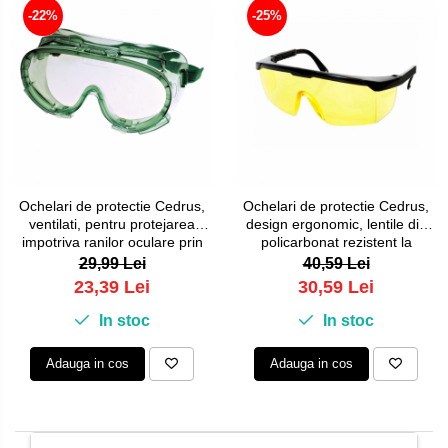
-22%
-25%
Ochelari de protectie Cedrus,
Ochelari de protectie Cedrus,
ventilati, pentru protejarea
design ergonomic, lentile din
impotriva ranilor oculare prin
policarbonat rezistent la
impact mecanic, picaturi,
impact, acoperire anti-
29,99 Lei
40,59 Lei
stropi de lichid, lentile din
zgarieturi, suprafata anti-
23,39 Lei
30,59 Lei
policarbonat rezistent la
aburire, Galben, SG2612
impact, Transparent, SG232
In stoc
In stoc
Adauga in cos
Adauga in cos