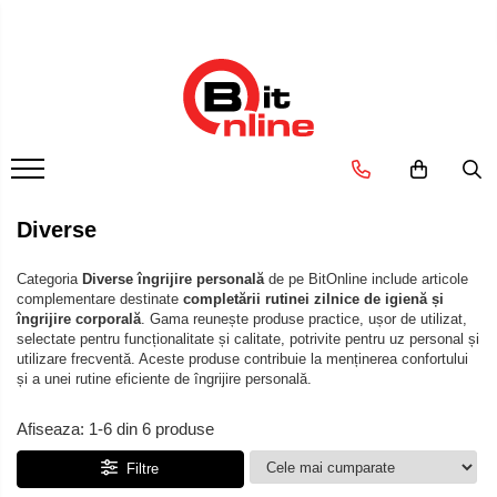
Dispozitive medicale
Ingrijire personala & cosmetice
Electrocasnice & climatizare
Suplimente nutritive
Uniforme si saboti medicali
Parteneri
Aparate aerosoli si accesorii
Ingrijire personala
Ventilatoare
Proteine si aminoacizi
Saboti medicali
Distribuitor autorizat Philips
Respironics Romania
Aparate aerosoli
Cantare corporale
Proteine
Purificatoare
Camere inhalare
Ingrjire faciala
Aminoacizi
Incalzitoare corporale
Accesorii
Manichiura-pedichiura
Tablete energizante
Diverse
Electrocasnice mici
Tratamente ingrjire corp
Tensiometre
Alte suplimente nutritive
Perii de par
Categoria
Diverse îngrijire personală
de pe BitOnline include articole
Tensiometre mecanice
complementare destinate
completării rutinei zilnice de igienă și
Igiena dentara
Tensiometre electronice
îngrijire corporală
. Gama reunește produse practice, ușor de utilizat,
selectate pentru funcționalitate și calitate, potrivite pentru uz personal și
Accesorii
Periute de dinti electrice
utilizare frecventă. Aceste produse contribuie la menținerea confortului
Irigatoare bucale
Termometre
și a unei rutine eficiente de îngrijire personală.
Accesorii si rezerve
Termometre non-contact
Afiseaza:
1-
6
din
6
produse
Ondulatoare si placi de par
Termometre copii
Filtre
Termometre clasice
Ondulatoare