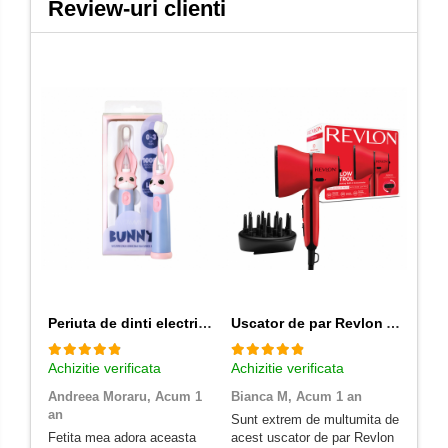
Review-uri clienti
Periuta de dinti electrica Vitammy Bunny Pink, pentru copii 0-3 ani, cu lumina LED, 24.000 de miscari sonice/min, 2 programe de periaj, fibre nano
Uscator de par Revlon Airflow Control RVDR5320E, concentrator incorporat cu rotire la 90 grade, difuzor pentru volum, 2 viteze, 3 trepte de temperatura, Rosu
Achizitie verificata
Achizitie verificata
Achizi
Andreea Moraru,
Acum 1
Bianca M,
Acum 1 an
Diac
an
1 an
Sunt extrem de multumita de
Fetita mea adora aceasta
acest uscator de par Revlon
Cele 