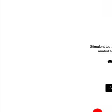
Stimulent tes
anaboliz
89
A