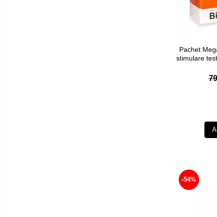
Pachet Megab
stimulare tes
79
A
-54%