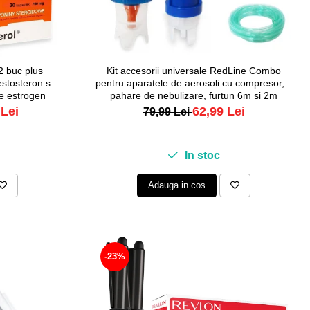
2 buc plus
Kit accesorii universale RedLine Combo
estosteron si
pentru aparatele de aerosoli cu compresor, 2
re estrogen
pahare de nebulizare, furtun 6m si 2m
 Lei
62,99 Lei
79,99 Lei
In stoc
Adauga in cos
-23%