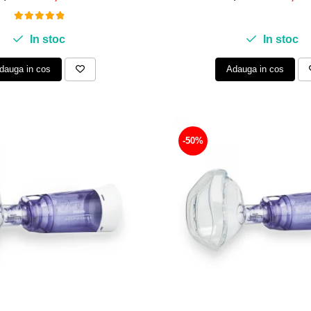
In stoc
In stoc
dauga in cos
Adauga in cos
-50%