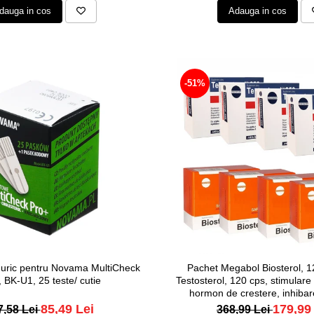
dauga in cos
Adauga in cos
-51%
 uric pentru Novama MultiCheck
Pachet Megabol Biosterol, 1
 BK-U1, 25 teste/ cutie
Testosterol, 120 cps, stimulare 
hormon de crestere, inhiba
85,49 Lei
179,99
7,58 Lei
368,99 Lei