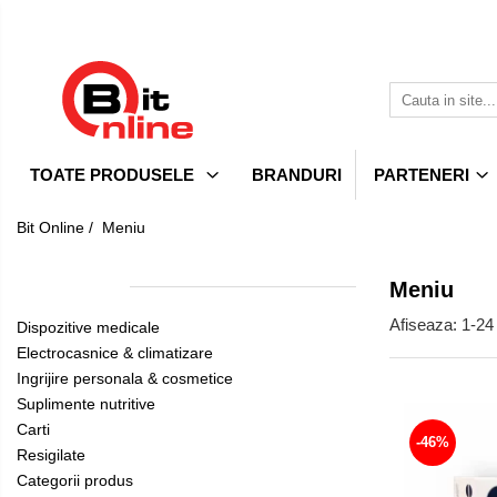
Toate Produsele
Parteneri
Dispozitive medicale
Distribuitor autorizat Philips
Respironics Romania
Aparate aerosoli si accesorii
Ingrijire
personala
TOATE PRODUSELE
BRANDURI
PARTENERI
Aparate aerosoli
&
Electrocasnice
Camere inhalare
cosmetice
&
Bit Online /
Meniu
Accesorii
climatizare
Suplimente
Tensiometre
nutritive
Meniu
Toate Produsele
Uniforme
Tensiometre mecanice
Afiseaza:
1-
24
si
Dispozitive medicale
Tensiometre electronice
saboti
Electrocasnice & climatizare
Resigilate
Accesorii
medicali
Ingrijire personala & cosmetice
Carti
Termometre
Suplimente nutritive
Carti
Termometre non-contact
-46%
Resigilate
Termometre copii
Categorii produs
Termometre clasice