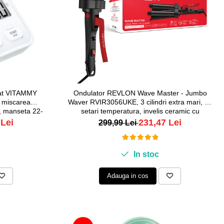
rat VITAMMY
Ondulator REVLON Wave Master - Jumbo
e miscarea
Waver RVIR3056UKE, 3 cilindri extra mari, 30
i, manseta 22-
setari temperatura, invelis ceramic cu
turmalina
 Lei
231,47 Lei
299,99 Lei
In stoc
Adauga in cos