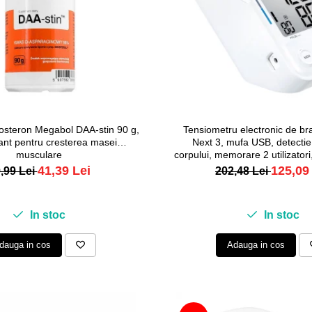
tosteron Megabol DAA-stin 90 g,
Tensiometru electronic de b
ant pentru cresterea masei
Next 3, mufa USB, detecti
musculare
corpului, memorare 2 utilizator
40 cm, Alb
41,39 Lei
125,09
,99 Lei
202,48 Lei
In stoc
In stoc
dauga in cos
Adauga in cos