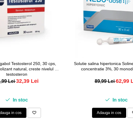
abol Testosterol 250, 30 cps,
Solutie salina hipertonica Sol
lizant natural, creste nivelul de
concentratie 3%, 30 monod
testosteron
32,39 Lei
62,99 
,99 Lei
89,99 Lei
In stoc
In stoc
dauga in cos
Adauga in cos