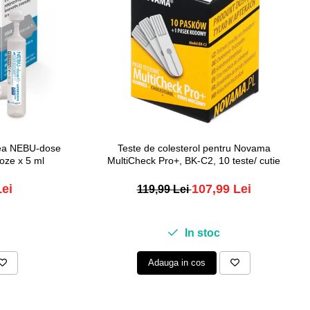
inea NEBU-dose
Teste de colesterol pentru Novama
oze x 5 ml
MultiCheck Pro+, BK-C2, 10 teste/ cutie
Lei
107,99 Lei
119,99 Lei
In stoc
Adauga in cos