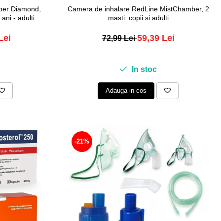
ber Diamond,
Camera de inhalare RedLine MistChamber, 2
ani - adulti
masti: copii si adulti
Lei
59,39 Lei
72,99 Lei
In stoc
Adauga in cos
-21%