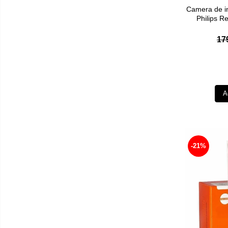
Camera de i
Philips R
17
A
-21%