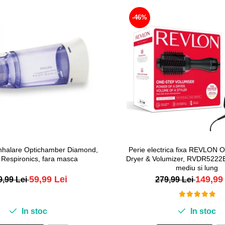
-46%
nhalare Optichamber Diamond,
Perie electrica fixa REVLON 
s Respironics, fara masca
Dryer & Volumizer, RVDR5222E
mediu si lung
59,99 Lei
149,99
9,99 Lei
279,99 Lei
In stoc
In stoc