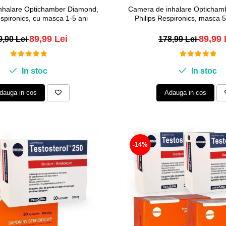
nhalare Optichamber Diamond,
Camera de inhalare Opticham
espironics, cu masca 1-5 ani
Philips Respironics, masca 5 
89,99 Lei
89,99 
9,90 Lei
178,99 Lei
In stoc
In stoc
dauga in cos
Adauga in cos
-14%