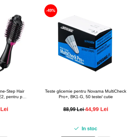
-49%
One-Step Hair
Teste glicemie pentru Novama MultiCheck
2, pentru par
Pro+, BK1-G, 50 teste/ cutie
 Lei
44,99 Lei
88,99 Lei
In stoc