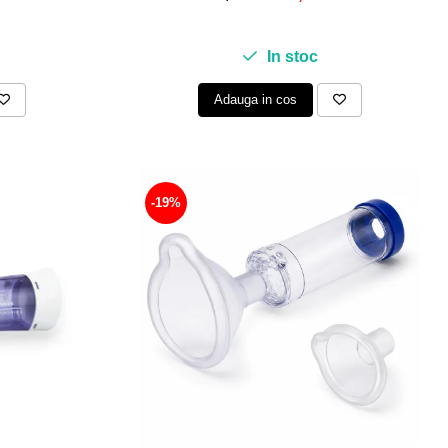
In stoc
Adauga in cos
-19%