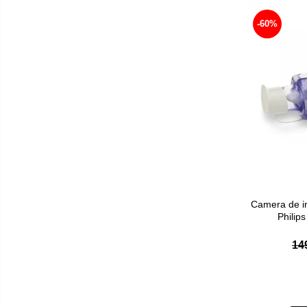
Cantare corporale
Ingrjire faciala
-60%
Manichiura-pedichiura
Tratamente ingrjire corp
Perii de par
Igiena dentara
Periute de dinti electrice
Irigatoare bucale
Accesorii si rezerve
Ondulatoare si placi de par
Ondulatoare
Camera de i
Placi de par
Philip
Uscatoare si perii electrice
14
Uscatoare
Perii electrice
Articole ingrijire copii