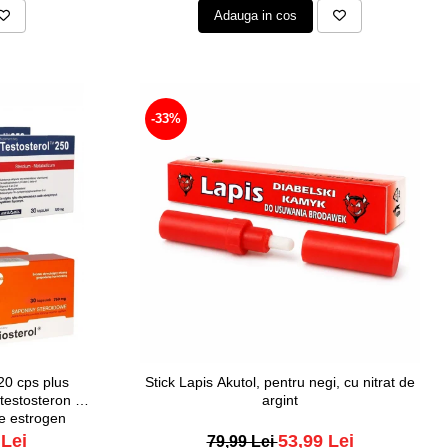
Adauga in cos
-33%
20 cps plus
Stick Lapis Akutol, pentru negi, cu nitrat de
testosteron si
argint
re estrogen
 Lei
53,99 Lei
79,99 Lei