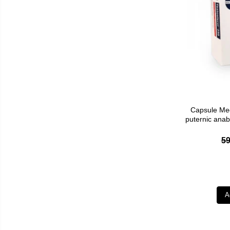
Pulsoximetre
Pulsoximetre de deget
Pulsoximetre profesionale
Accesorii
Monitorizare medicala
Stetoscoape
Spirometre
Capsule Meg
Spirometre portabile
puternic anabo
Accesorii spirometre
59
Consumabile medicale
Comprese sterile
Ser fiziologic
Suporturi ortopedice si orteze
A
Diverse
Ingrijire personala