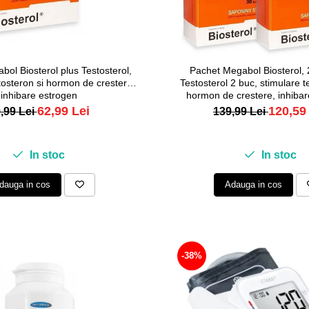
ol Biosterol plus Testosterol,
Pachet Megabol Biosterol, 
tosteron si hormon de crestere,
Testosterol 2 buc, stimulare t
inhibare estrogen
hormon de crestere, inhiba
62,99 Lei
120,59
,99 Lei
139,99 Lei
In stoc
In stoc
dauga in cos
Adauga in cos
-38%