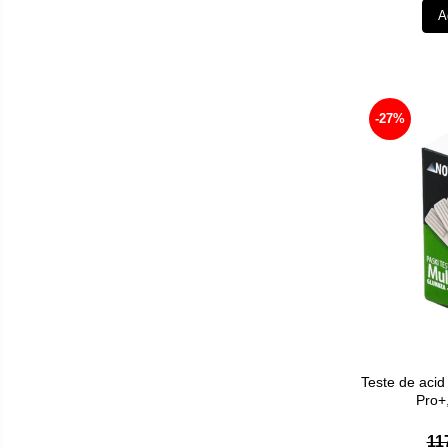
Aspiratoare nazale
A
Pompe de san
Incalzitoare si sterilizatoare
Diverse
-27%
Ventilatoare
Purificatoare
Incalzitoare corporale
Electrocasnice mici
Proteine si aminoacizi
Proteine
Aminoacizi
Tablete energizante
Alte suplimente nutritive
Teste de acid
Saboti medicali
Pro+,
11