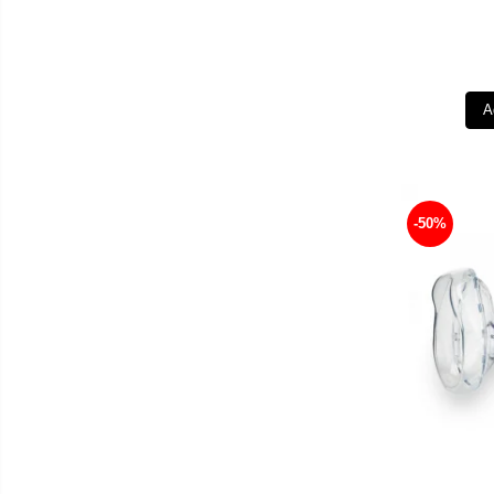
A
-50%