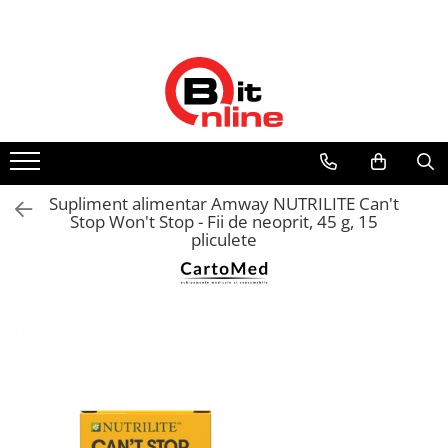
Toate Produsele
Parteneri
Dispozitive medicale
Distribuitor autorizat Philips
Respironics Romania
Aparate aerosoli si accesorii
Aparate aerosoli
Camere inhalare
Supliment alimentar Amway NUTRILITE Can't
Accesorii
Stop Won't Stop - Fii de neoprit, 45 g, 15
pliculete
Tensiometre
Tensiometre mecanice
Tensiometre electronice
Accesorii
Termometre
Termometre non-contact
Termometre copii
Termometre clasice