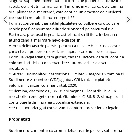
singurul supliment alimentar sub forma de pulbere cu dizolvare
rapida de la Nutrilite, marca nr. 1 in lume in vanzarea de vitamine
si suplimente alimentare*, care contine un amestec de nutrienti
care sustin metabolismul energetic**.
Format convenabil, iar astfel pliculetele cu pulbere cu dizolvare
rapida pot fi consumate oriunde si oricand pe parcursul zilei.
Pastreaza produsul in geanta astfel incat sa iti fie la indemana
atunci cand ai mai mare nevoie de sprijin.
Aroma delicioasa de piersici, pentru ca tu sa te bucuri de aceste
pliculete cu pulbere cu dizolvare rapida, care nu necesita apa.
Formula vegetariana, fara gluten, zahar si lactoza, care nu contine
coloranti artificiali, conservanti*** , arome artificiale sau
indulcitori.
* Sursa: Euromonitor International Limited. Categoria Vitamine si
Suplimente Alimentare (VDS), global, GBN, cota de piata %
valorica in vanzari cu amanuntul, 2020.
**Tiamina, vitaminele C, B6, B12 si magneziul contribuie la un
metabolism energetic normal. Vitaminele C, B6, B12, si magneziul
contribuie la diminuarea oboselii si extenuarii.
*** nu sunt adaugati conservanti, conform prevederilor legale.
Proprietati
Suplimentul alimentar cu aroma delicioasa de piersici, sub forma