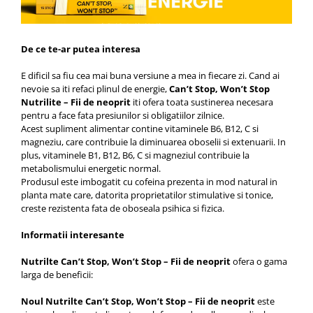
Saboti medicali
Resigilate
Carti
De ce te-ar putea interesa
E dificil sa fiu cea mai buna versiune a mea in fiecare zi. Cand ai
nevoie sa iti refaci plinul de energie,
Can’t Stop, Won’t Stop
Nutrilite – Fii de neoprit
iti ofera toata sustinerea necesara
pentru a face fata presiunilor si obligatiilor zilnice.
Acest supliment alimentar contine vitaminele B6, B12, C si
magneziu, care contribuie la diminuarea oboselii si extenuarii. In
plus, vitaminele B1, B12, B6, C si magneziul contribuie la
metabolismului energetic normal.
Produsul este imbogatit cu cofeina prezenta in mod natural in
planta mate care, datorita proprietatilor stimulative si tonice,
creste rezistenta fata de oboseala psihica si fizica.
Informatii interesante
Nutrilte Can’t Stop, Won’t Stop – Fii de neoprit
ofera o gama
larga de beneficii:
Noul Nutrilte Can’t Stop, Won’t Stop – Fii de neoprit
este