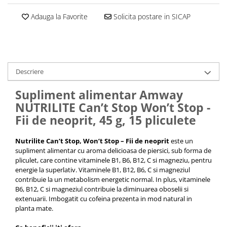
Cantare corporale
Adauga la Favorite
Solicita postare in SICAP
Ingrjire faciala
Manichiura-pedichiura
Tratamente ingrjire corp
Perii de par
Descriere
Igiena dentara
Periute de dinti electrice
Supliment alimentar Amway
Irigatoare bucale
NUTRILITE Can’t Stop Won’t Stop -
Accesorii si rezerve
Fii de neoprit, 45 g, 15 pliculete
Ondulatoare si placi de par
Nutrilite Can’t Stop, Won’t Stop – Fii de neoprit
este un
Ondulatoare
supliment alimentar cu aroma delicioasa de piersici, sub forma de
Placi de par
pliculet, care contine vitaminele B1, B6, B12, C si magneziu, pentru
energie la superlativ. Vitaminele B1, B12, B6, C si magneziul
Uscatoare si perii electrice
contribuie la un metabolism energetic normal. In plus, vitaminele
Uscatoare
B6, B12, C si magneziul contribuie la diminuarea oboselii si
extenuarii. Imbogatit cu cofeina prezenta in mod natural in
Perii electrice
planta mate.
Articole ingrijire copii