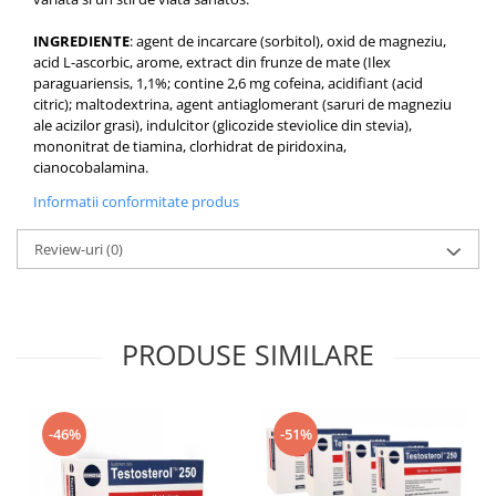
INGREDIENTE
: agent de incarcare (sorbitol), oxid de magneziu,
acid L-ascorbic, arome, extract din frunze de mate (Ilex
paraguariensis, 1,1%; contine 2,6 mg cofeina, acidifiant (acid
citric); maltodextrina, agent antiaglomerant (saruri de magneziu
ale acizilor grasi), indulcitor (glicozide steviolice din stevia),
mononitrat de tiamina, clorhidrat de piridoxina,
cianocobalamina.
Informatii conformitate produs
Review-uri
(0)
PRODUSE SIMILARE
-46%
-51%