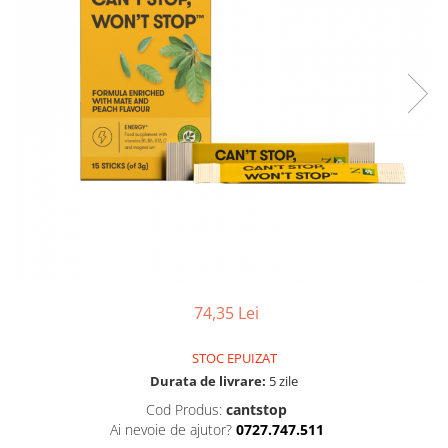
Pulsoximetre
Pulsoximetre de deget
Pulsoximetre profesionale
Accesorii
Monitorizare medicala
Stetoscoape
Spirometre
Spirometre portabile
Accesorii spirometre
Consumabile medicale
Comprese sterile
74,35 Lei
Ser fiziologic
Suporturi ortopedice si orteze
STOC EPUIZAT
Diverse
Durata de livrare:
5 zile
Ingrijire personala & cosmetice
Cod Produs:
cantstop
Ai nevoie de ajutor?
0727.747.511
Ingrijire personala