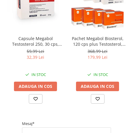
Capsule Megabol
Pachet Megabol Biosterol,
Testosterol 250, 30 cps,
120 cps plus Testosterol,
puternic anabolizant
120 cps, stimulare
59,99 Lei
368,99 Lei
natural, creste nivelul de
testosteron si hormon de
32,39 Lei
179,99 Lei
testosteron
crestere, inhibare estrogen
IN STOC
IN STOC
ADAUGA IN COS
ADAUGA IN COS
Mesaj*