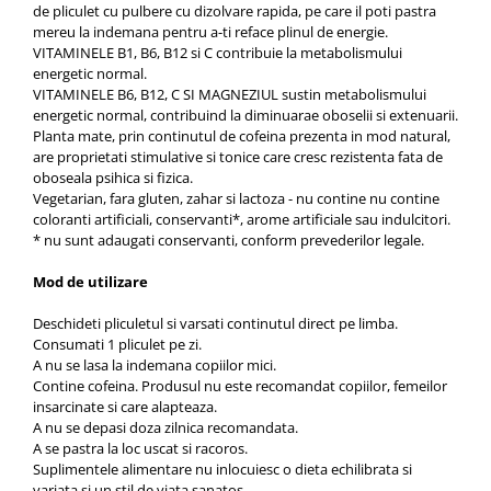
de pliculet cu pulbere cu dizolvare rapida, pe care il poti pastra
mereu la indemana pentru a-ti reface plinul de energie.
VITAMINELE B1, B6, B12 si C contribuie la metabolismului
energetic normal.
VITAMINELE B6, B12, C SI MAGNEZIUL sustin metabolismului
energetic normal, contribuind la diminuarae oboselii si extenuarii.
Planta mate, prin continutul de cofeina prezenta in mod natural,
are proprietati stimulative si tonice care cresc rezistenta fata de
oboseala psihica si fizica.
Vegetarian, fara gluten, zahar si lactoza - nu contine nu contine
coloranti artificiali, conservanti*, arome artificiale sau indulcitori.
* nu sunt adaugati conservanti, conform prevederilor legale.
Mod de utilizare
Deschideti pliculetul si varsati continutul direct pe limba.
Consumati 1 pliculet pe zi.
A nu se lasa la indemana copiilor mici.
Contine cofeina. Produsul nu este recomandat copiilor, femeilor
insarcinate si care alapteaza.
A nu se depasi doza zilnica recomandata.
A se pastra la loc uscat si racoros.
Suplimentele alimentare nu inlocuiesc o dieta echilibrata si
variata si un stil de viata sanatos.