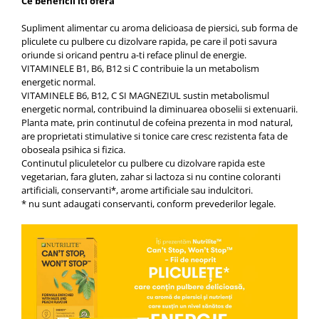
Ce beneficii iti ofera
Aspiratoare nazale
Pompe de san
Supliment alimentar cu aroma delicioasa de piersici, sub forma de
Incalzitoare si sterilizatoare
pliculete cu pulbere cu dizolvare rapida, pe care il poti savura
oriunde si oricand pentru a-ti reface plinul de energie.
Diverse
VITAMINELE B1, B6, B12 si C contribuie la un metabolism
Electrocasnice & climatizare
energetic normal.
VITAMINELE B6, B12, C SI MAGNEZIUL sustin metabolismul
Ventilatoare
energetic normal, contribuind la diminuarea oboselii si extenuarii.
Purificatoare
Planta mate, prin continutul de cofeina prezenta in mod natural,
are proprietati stimulative si tonice care cresc rezistenta fata de
Incalzitoare corporale
oboseala psihica si fizica.
Continutul pliculetelor cu pulbere cu dizolvare rapida este
Electrocasnice mici
vegetarian, fara gluten, zahar si lactoza si nu contine coloranti
Suplimente nutritive
artificiali, conservanti*, arome artificiale sau indulcitori.
* nu sunt adaugati conservanti, conform prevederilor legale.
Proteine si aminoacizi
Proteine
Aminoacizi
Tablete energizante
Alte suplimente nutritive
Uniforme si saboti medicali